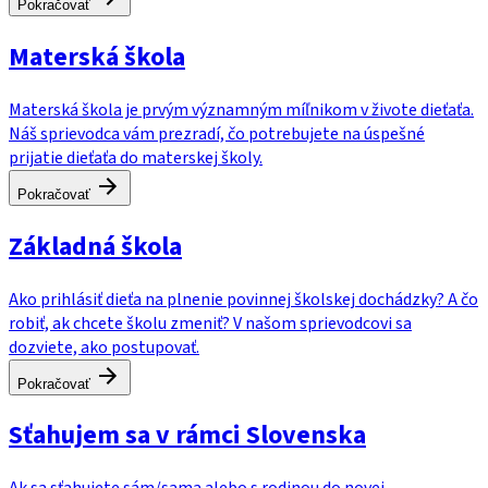
Pokračovať
Materská škola
Materská škola je prvým významným míľnikom v živote dieťaťa.
Náš sprievodca vám prezradí, čo potrebujete na úspešné
prijatie dieťaťa do materskej školy.
Pokračovať
Základná škola
Ako prihlásiť dieťa na plnenie povinnej školskej dochádzky? A čo
robiť, ak chcete školu zmeniť? V našom sprievodcovi sa
dozviete, ako postupovať.
Pokračovať
Sťahujem sa v rámci Slovenska