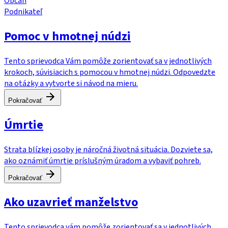
Občan
Podnikateľ
Pomoc v hmotnej núdzi
Tento sprievodca Vám pomôže zorientovať sa v jednotlivých
krokoch, súvisiacich s pomocou v hmotnej núdzi. Odpovedzte
na otázky a vytvorte si návod na mieru.
Pokračovať
Úmrtie
Strata blízkej osoby je náročná životná situácia. Dozviete sa,
ako oznámiť úmrtie príslušným úradom a vybaviť pohreb.
Pokračovať
Ako uzavrieť manželstvo
Tento sprievodca vám pomôže zorientovať sa v jednotlivých