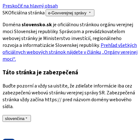
Preskočiť na hlavný obsah
SK
Oficiálna stránka
e-Gov
verejnej správy
Doména
slovensko.sk
je oficiálnou stránkou orgánu verejnej
moci Slovenskej republiky. Správcom a prevádzkovateľom
webovej stránky je Ministerstvo investícií, regionálneho
rozvoja a informatizácie Slovenskej republiky.
Prehľad všetkých
oficiálnych webových stránok nájdete v článku „Orgány verejnej
moci“.
Táto stránka je zabezpečená
Buďte pozorní a vždy sa uistite, že zdieľate informácie iba cez
zabezpečenú webovú stránku verejnej správy SR. Zabezpečená
stránka vždy začína https:// pred názvom domény webového
sídla.
slovenčina