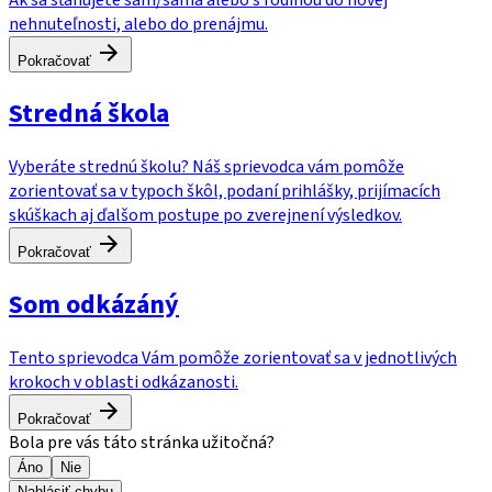
Ak sa sťahujete sám/sama alebo s rodinou do novej
nehnuteľnosti, alebo do prenájmu.
Pokračovať
Stredná škola
Vyberáte strednú školu? Náš sprievodca vám pomôže
zorientovať sa v typoch škôl, podaní prihlášky, prijímacích
skúškach aj ďalšom postupe po zverejnení výsledkov.
Pokračovať
Som odkázáný
Tento sprievodca Vám pomôže zorientovať sa v jednotlivých
krokoch v oblasti odkázanosti.
Pokračovať
Bola pre vás táto stránka užitočná?
Áno
Nie
Nahlásiť chybu