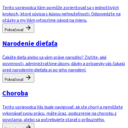
Tento sprievodca Vám pomôže zorientovať sa v jednotlivých
krokoch, ktoré súvisia s kúpou nehnuteľnosti. Odpovedzte na
otázky a my Vám vytvoríme návod na mieru.
Pokračovať
Narodenie dieťaťa
Čakáte dieťa alebo sa vám práve narodilo? Zistite, aké
povinnosti, administratívne úkony, dávky a príspevky vás čakajú
pred narodením dieťaťa aj po jeho narodení.
Pokračovať
Choroba
Tento sprievodca Vás bude navigovať, ak ste chorý a nemôžete
vykonávať svoju prácu, máte úraz, podozrenie na chorobu z
povolania, alebo sa potrebujete starať o príbuzného.